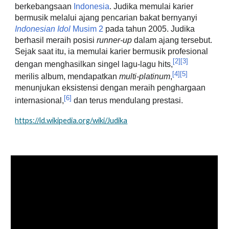
berkebangsaan
Indonesia
. Judika memulai karier
bermusik melalui ajang pencarian bakat bernyanyi
Indonesian Idol
Musim 2
pada tahun 2005. Judika
berhasil meraih posisi
runner-up
dalam ajang tersebut.
Sejak saat itu, ia memulai karier bermusik profesional
[2]
[3]
dengan menghasilkan singel lagu-lagu hits,
[4]
[5]
merilis album, mendapatkan
multi-platinum
,
menunjukan eksistensi dengan meraih penghargaan
[6]
internasional,
dan terus mendulang prestasi.
https://id.wikipedia.org/wiki/Judika