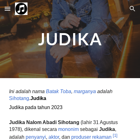
Skip to main content
Skip to navigation
JUDIKA
Ini adalah nama
Batak
Toba
,
marganya
adalah
Sihotang
.
Judika
Judika pada tahun 2023
Judika Nalom Abadi Sihotang
(lahir 31 Agustus
1978), dikenal secara
mononim
sebagai
Judika
,
[1]
adalah
penyanyi
,
aktor
, dan
produser rekaman