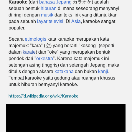
Karaoke
(dari
bahasa Jepang
カラオケ) adalah
sebuah bentuk
hiburan
di mana seseorang menyanyi
diiringi dengan
musik
dan teks lirik yang ditunjukkan
pada sebuah
layar
televisi
. Di
Asia
, karaoke sangat
populer.
Secara
etimologis
kata karaoke merupakan kata
majemuk: "kara" (空) yang berarti "kosong" (seperti
dalam
karate
) dan "oke" yang merupakan bentuk
pendek dari "
orkestra
". Karena kata majemuk ini
setengah asing (Inggris) dan setengah Jepang, maka
ditulis dengan aksara
katakana
dan bukan
kanji
.
Tempat karaoke yaitu gedung atau ruangan khusus
untuk hiburan bernyanyi karaoke.
https://id.wikipedia.org/wiki/Karaoke